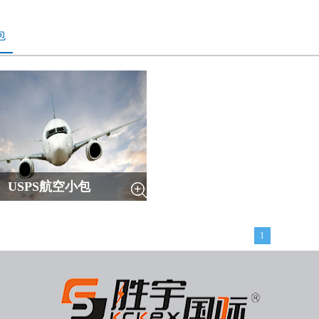
包
USPS航空小包
1